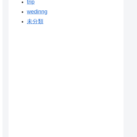
trip
wedinng
未分類